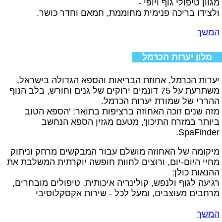
מגוון טיפולי גוף ויופי -
ולצידו בריכה פנימית מחוממת, חמאם וחדר כושר.
המשך
מלון יערות הכרמל
יערות הכרמל, אחוזת הבריאות והספא הגדולה בישראל,
משתרעת על 75 דונמים ירוקים של גנים וחורש, בלב הנוף
ההררי של שמורת יערות הכרמל.
מזה שנים זוכה האחוזה ברציפות בתואר: 'הספא הטוב
ביותר במזרח התיכון', מטעם מגזין הספא הנחשב
SpaFinder.
מיקומה של האחוזה מושלם עבור המבקשים מרחק וניתוק
מחיי היום-יום, ורוצים לחוות חופשה יוקרתית המשלבת את
ההנאות כולן:
רגיעה לגוף ולנפש, קולינריה איכותית, טיפולים מובחרים,
מרחבים מעוצבים, ומעל לכל - שירות אקסקלוסיבי
המשך